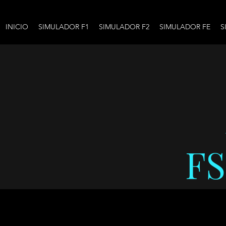
INICIO
SIMULADOR F1
SIMULADOR F2
SIMULADOR FE
S
F
Todos los videos