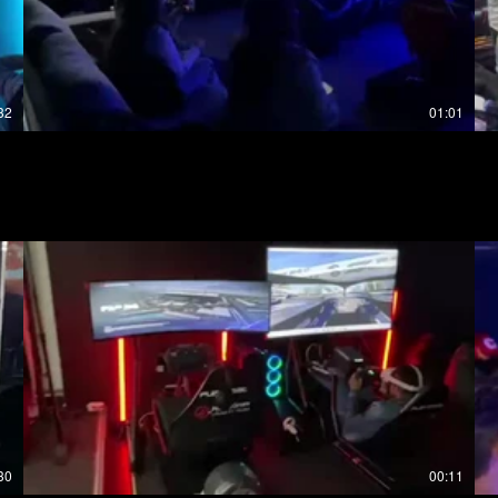
32
01:01
CELEBRACION DE CUMPLEAÑOS
30
00:11