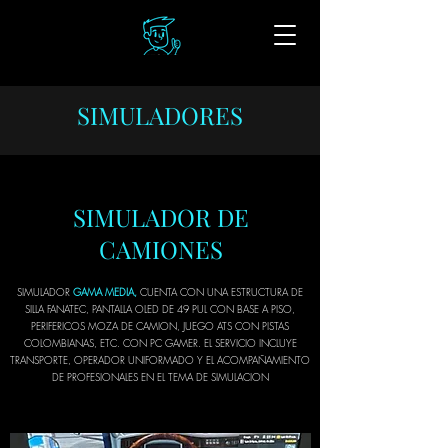
SIMULADORES
SIMULADOR DE
CAMIONES
SIMULADOR
GAMA MEDIA,
CUENTA CON UNA ESTRUCTURA DE
SILLA FANATEC, PANTALLA OLED DE 49 PUL CON BASE A PISO,
PERIFERICOS MOZA DE CAMION, JUEGO ATS CON PISTAS
COLOMBIANAS, ETC. CON PC GAMER. EL SERVICIO INCLUYE
TRANSPORTE, OPERADOR UNIFORMADO Y EL ACOMPAÑAMIENTO
DE PROFESIONALES EN EL TEMA DE SIMULACION