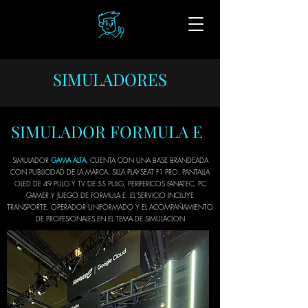
SIMULADORES
SIMULADOR FORMULA E
SIMULADOR
GAMA ALTA,
CUENTA CON UNA BASE BRANDEADA
CON PUBLICIDAD DE LA MARCA, SILLA PLAYSEAT F1 PRO, PANTALLA
OLED DE 49 PULG Y TV DE 55 PULG, PERIFERICOS FANATEC, PC
GAMER Y JUEGO DE FORMULA E. EL SERVICIO INCLUYE
TRANSPORTE, OPERADOR UNIFORMADO Y EL ACOMPAÑAMIENTO
DE PROFESIONALES EN EL TEMA DE SIMULACION