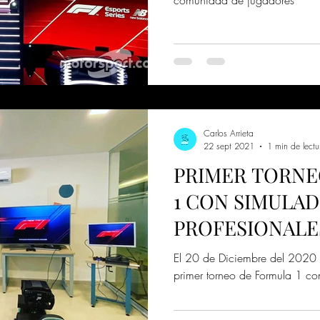
Carlos Arrieta
22 sept 2021
1 min de lectu
PRIMER TORNE
1 CON SIMULA
PROFESIONALE
El 20 de Diciembre del 2020 
primer torneo de Formula 1 co