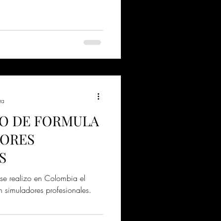
ra
O DE FORMULA
DORES
S
se realizo en Colombia el
n simuladores profesionales.