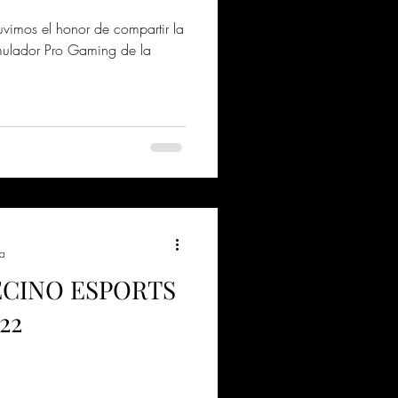
uvimos el honor de compartir la
imulador Pro Gaming de la
ra
ECINO ESPORTS
22