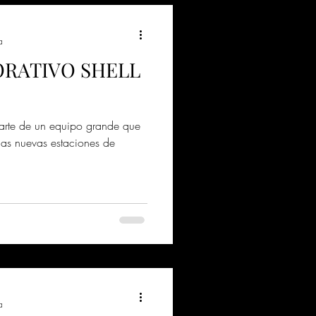
a
RATIVO SHELL
parte de un equipo grande que
las nuevas estaciones de
a