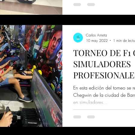
Carlos Arrieta
10 may 2022
1 min de lectu
TORNEO DE F1
SIMULADORES
PROFESIONALE
SOY GEEK BAR
En esta edición del torneo se r
Chegwin de la ciudad de Barra
en simuladores...