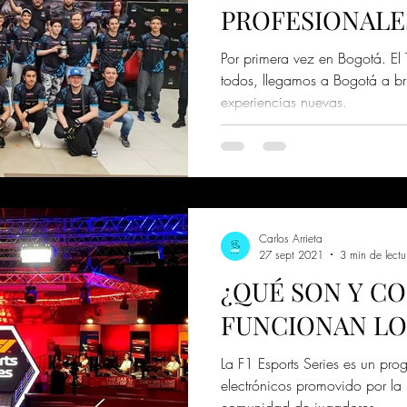
PROFESIONALE
AFICIONADO (
Por primera vez en Bogotá. El
todos, llegamos a Bogotá a b
experiencias nuevas.
Carlos Arrieta
27 sept 2021
3 min de lectu
¿QUÉ SON Y C
FUNCIONAN LOS
La F1 Esports Series es un pro
electrónicos promovido por la 
comunidad de jugadores