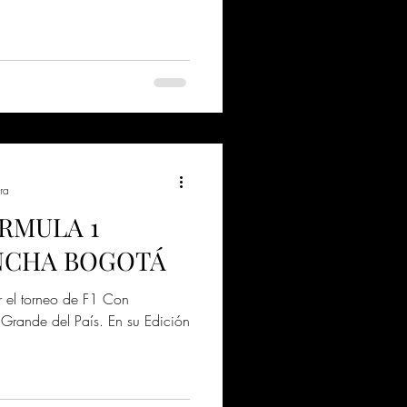
ra
RMULA 1
NCHA BOGOTÁ
ir el torneo de F1 Con
 Grande del País. En su Edición