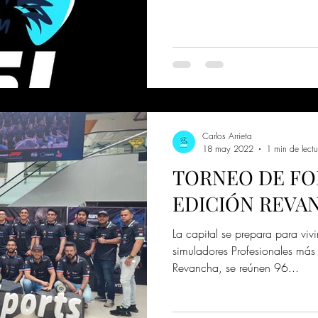
Carlos Arrieta
18 may 2022
1 min de lectu
TORNEO DE FO
EDICIÓN REVA
La capital se prepara para viv
simuladores Profesionales más
Revancha, se reúnen 96...