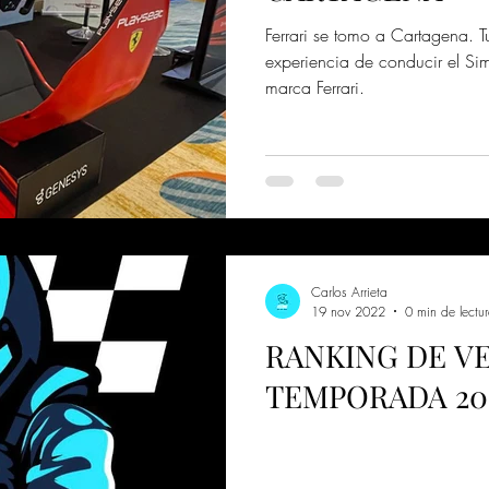
Ferrari se tomo a Cartagena. T
experiencia de conducir el S
marca Ferrari.
Carlos Arrieta
19 nov 2022
0 min de lectu
RANKING DE V
TEMPORADA 20