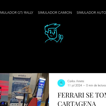
IMULADOR GT/ RALLY
SIMULADOR CAMION
SIMULADOR AUT
Carlos Arrieta
11 jul 2024
0 min de lectura
FERRARI SE TO
CARTAGENA