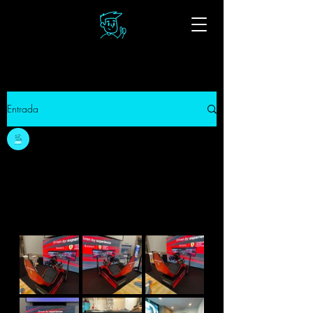
Entrada
Carlos Arrieta
11 jul 2024
0 min de lectura
FERRARI SE TOMA A
CARTAGENA